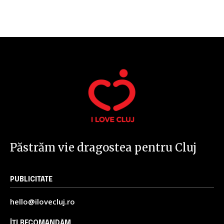
32,111
32,214
11,243
Cititori
Cititori
Cititori
Păstrăm vie dragostea pentru Cluj
PUBLICITATE
hello@ilovecluj.ro
ÎȚI RECOMANDĂM