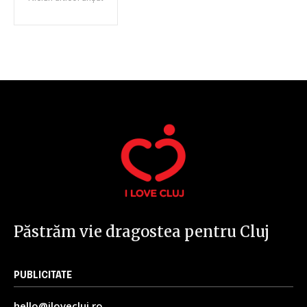
I've read and accept the
Privacy Policy
.
32,111
32,214
11,243
Cititori
Cititori
Cititori
Păstrăm vie dragostea pentru Cluj
PUBLICITATE
hello@ilovecluj.ro