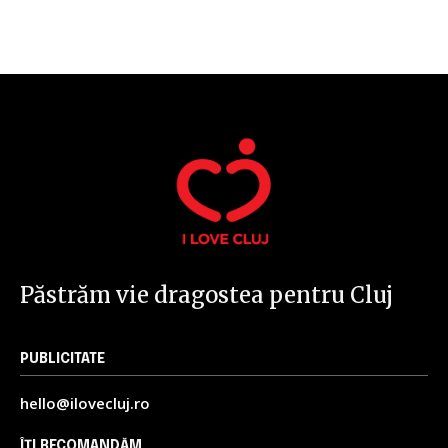
32,111
32,214
11,243
Cititori
Cititori
Cititori
Păstrăm vie dragostea pentru Cluj
PUBLICITATE
hello@ilovecluj.ro
ÎȚI RECOMANDĂM