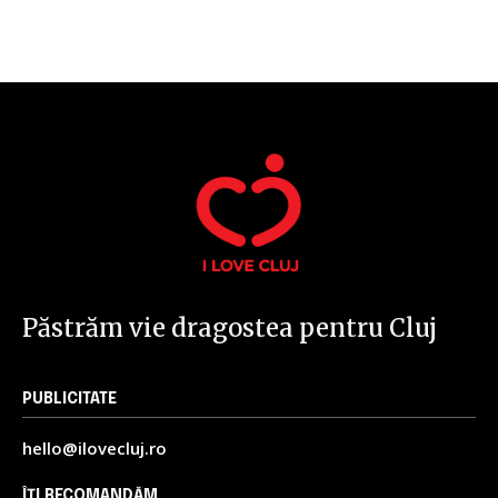
32,111
32,214
11,243
Cititori
Cititori
Cititori
Păstrăm vie dragostea pentru Cluj
PUBLICITATE
hello@ilovecluj.ro
ÎȚI RECOMANDĂM