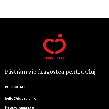
32,111
32,214
11,243
Cititori
Cititori
Cititori
Păstrăm vie dragostea pentru Cluj
PUBLICITATE
hello@ilovecluj.ro
ÎȚI RECOMANDĂM