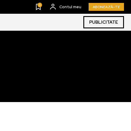
0
Contul meu
ABONEAZĂ-TE
PUBLICITATE
SUBSCRIBE
ccept the
Privacy Policy
.
11,243
Cititori