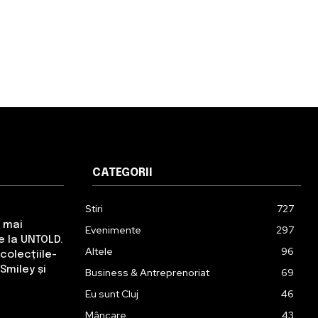
CATEGORII
Stiri
727
e mai
Evenimente
297
 la UNTOLD.
Altele
96
colecțiile-
Smiley și
Business & Antreprenoriat
69
Eu sunt Cluj
46
Mâncare
43