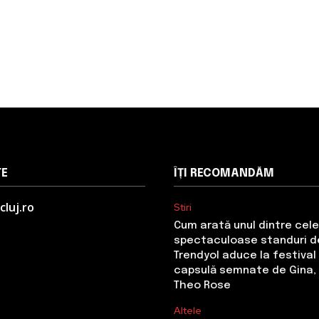
TE
ÎȚI RECOMANDĂM
cluj.ro
Stiri
Cum arată unul dintre cel
spectaculoase standuri de
Trendyol aduce la festival 
capsulă semnate de Gina, 
Theo Rose
Altele