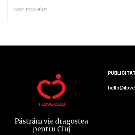
Niciun articol afișat
PUBLICITA
hello@ilove
Păstrăm vie dragostea
pentru Cluj