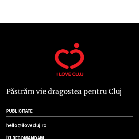
32,111
32,214
11,243
Cititori
Cititori
Cititori
Păstrăm vie dragostea pentru Cluj
PUBLICITATE
hello@ilovecluj.ro
ÎȚI RECOMANDĂM