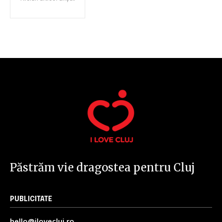
I've read and accept the
Privacy Policy
.
32,111
32,214
11,243
Cititori
Cititori
Cititori
Păstrăm vie dragostea pentru Cluj
PUBLICITATE
hello@ilovecluj.ro