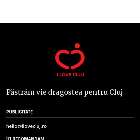
32,111
32,214
11,243
Cititori
Cititori
Cititori
Păstrăm vie dragostea pentru Cluj
PUBLICITATE
hello@ilovecluj.ro
ÎȚI RECOMANDĂM