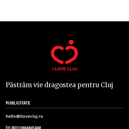
32,111
32,214
11,243
Cititori
Cititori
Cititori
Păstrăm vie dragostea pentru Cluj
PUBLICITATE
hello@ilovecluj.ro
ÎȚI RECOMANDĂM