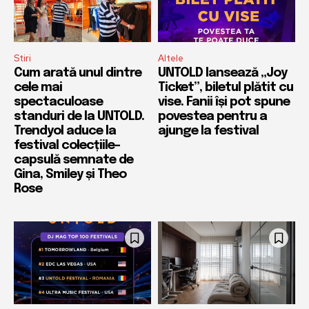
Stiri
Altele
Cum arată unul dintre
UNTOLD lansează „Joy
cele mai
Ticket”, biletul plătit cu
spectaculoase
vise. Fanii își pot spune
standuri de la UNTOLD.
povestea pentru a
Trendyol aduce la
ajunge la festival
festival colecțiile-
capsulă semnate de
Gina, Smiley și Theo
Rose