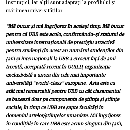
instituției, iar alții sunt adaptați la profilului și
mărimea universităților.
“Mă bucur și mă îngrijorez în același timp. Mă bucur
pentru că UBB este acolo, confirmându-și statutul de
universitate internațională de prestigiu atractivă
pentru studenți (în acest an numărul studenților din
țară și internaționali la UBB a crescut față de anii
trecuti), acceptată recent în GUILD, organizația
exclusivistă a unora din cele mai importante
universități “world-class” europene. Asta este cu
atât mai remarcabil pentru UBB cu cât clasamentul
se bazează doar pe componenta de științe și științe
sociale, în timp ce UBB are șapte facultăți în
domeniul artelor/științelor umaniste. Mă îngrijorez
Join our community of
în condițiile în care UBB este acum singura din țară,
SUBSCRIBERS and be part of the