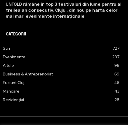
UNTOLD rămâne în top 3 festivaluri din lume pentru al
treilea an consecutiv. Clujul, din nou pe harta celor
mai mari evenimente internaționale
CATEGORII
Stiri
727
Evenimente
297
Altele
96
Business & Antreprenoriat
69
Eu sunt Cluj
46
Mâncare
43
Rezidențial
28