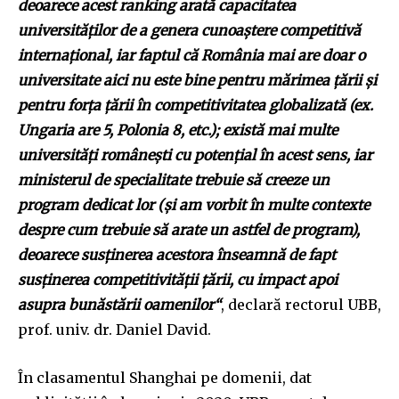
deoarece acest ranking arată capacitatea
conversation.
universităților de a genera cunoaștere competitivă
To subscribe, simply enter your email address on our website
internațional, iar faptul că România mai are doar o
or click the subscribe button below. Don't worry, we respect
universitate aici nu este bine pentru mărimea țării și
your privacy and won't spam your inbox. Your information is
pentru forța țării în competitivitatea globalizată (ex.
safe with us.
Ungaria are 5, Polonia 8, etc.); există mai multe
universități românești cu potențial în acest sens, iar
ministerul de specialitate trebuie să creeze un
program dedicat lor (și am vorbit în multe contexte
SUBSCRIBE
despre cum trebuie să arate un astfel de program),
deoarece susținerea acestora înseamnă de fapt
I've read and accept the
Privacy Policy
.
susținerea competitivității țării, cu impact apoi
asupra bunăstării oamenilor“
, declară rectorul UBB,
prof. univ. dr. Daniel David.
32,111
32,214
11,243
Cititori
Cititori
Cititori
În clasamentul Shanghai pe domenii, dat