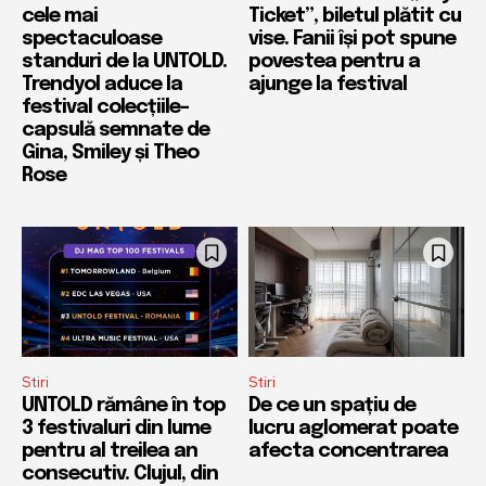
cele mai
Ticket”, biletul plătit cu
spectaculoase
vise. Fanii își pot spune
standuri de la UNTOLD.
povestea pentru a
Trendyol aduce la
ajunge la festival
festival colecțiile-
capsulă semnate de
Gina, Smiley și Theo
Rose
Stiri
Stiri
UNTOLD rămâne în top
De ce un spațiu de
3 festivaluri din lume
lucru aglomerat poate
pentru al treilea an
afecta concentrarea
consecutiv. Clujul, din