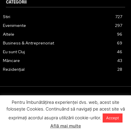
CATEGORII
Stiri
727
Evenimente
297
Altele
96
Business & Antreprenoriat
69
Eu sunt Cluj
46
Mâncare
43
Rezidențial
28
Pentru îmbunătăţirea experienţei dvs. web, acest site
Urmărește-ne în social media:
foloseşte Cookies. Continuând să navigaţi pe acest site vă
exprimaţi acordul asupra utilizării cookie-urilor.
Accept
Află mai multe