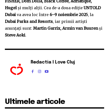
FISHER, Dom Dolla, Black Coffee, Adriatique,
Hugel
și mulți alții. Cea de-a doua ediție
UNTOLD
Dubai
va avea loc între
6–9 noiembrie 2025
, la
Dubai Parks and Resorts
, iar primii artiști
anunțați sunt:
Martin Garrix, Armin van Buuren
și
Steve Aoki
.
Redactia I Love Cluj
Ultimele articole