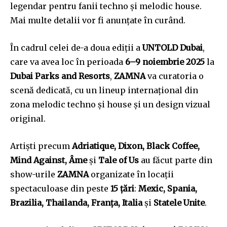
legendar pentru fanii techno și melodic house.
Mai multe detalii vor fi anunțate în curând.
În cadrul celei de-a doua ediții a
UNTOLD Dubai
,
care va avea loc în perioada
6–9 noiembrie 2025
la
Dubai Parks and Resorts
,
ZAMNA
va curatoria o
scenă dedicată, cu un lineup internațional din
zona melodic techno și house și un design vizual
original.
Artiști precum
Adriatique, Dixon, Black Coffee,
Mind Against, Âme
și
Tale of Us
au făcut parte din
show-urile
ZAMNA
organizate în locații
Join our community of
spectaculoase din peste
15 țări
:
Mexic, Spania,
SUBSCRIBERS and be part of the
Brazilia, Thailanda, Franța, Italia
și
Statele Unite
.
conversation.