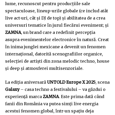
lume, recunoscut pentru producțiile sale
spectaculoase, lineup-urile globale (ce includ atât
live act-uri, cât și DJ de top) și abilitatea de a crea
universuri tematice în jurul fiecărui eveniment; și
ZAMNA
, un brand care a redefinit percepția
asupra evenimentelor electronice în natură. Creat
în inima junglei mexicane
a devenit un fenomen
internațional, datorită scenografiilor organice,
selecției de artiști din zona melodic techno, house
și deep și atmosferei multisenzoriale.
La ediția aniversară
UNTOLD Europe X 2025
, scena
Galaxy
– casa techno a festivalului – va găzdui o
experiență marca
ZAMNA
. Este prima dată când
fanii din România va putea simți live energia
acestui fenomen global, într-un spațiu deja