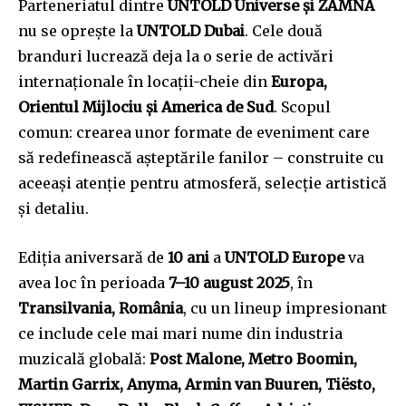
To subscribe, simply enter your email address on our website
Parteneriatul dintre
UNTOLD Universe și ZAMNA
or click the subscribe button below. Don't worry, we respect
nu se oprește la
UNTOLD Dubai
. Cele două
your privacy and won't spam your inbox. Your information is
branduri lucrează deja la o serie de activări
safe with us.
internaționale în locații-cheie din
Europa,
Orientul Mijlociu și America de Sud
. Scopul
comun: crearea unor formate de eveniment care
să redefinească așteptările fanilor – construite cu
SUBSCRIBE
aceeași atenție pentru atmosferă, selecție artistică
și detaliu.
I've read and accept the
Privacy Policy
.
Ediția aniversară de
10 ani
a
UNTOLD Europe
va
avea loc în perioada
7–10 august 2025
, în
32,111
32,214
11,243
Transilvania, România
, cu un lineup impresionant
Cititori
Cititori
Cititori
ce include cele mai mari nume din industria
muzicală globală:
Post Malone, Metro Boomin,
Martin Garrix, Anyma, Armin van Buuren, Tiësto,