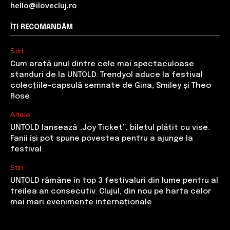
hello@ilovecluj.ro
ÎȚI RECOMANDĂM
Stiri
Cum arată unul dintre cele mai spectaculoase
standuri de la UNTOLD. Trendyol aduce la festival
colecțiile-capsulă semnate de Gina, Smiley și Theo
Rose
Altele
UNTOLD lansează „Joy Ticket”, biletul plătit cu vise.
Fanii își pot spune povestea pentru a ajunge la
festival
Stiri
UNTOLD rămâne în top 3 festivaluri din lume pentru al
treilea an consecutiv. Clujul, din nou pe harta celor
mai mari evenimente internaționale