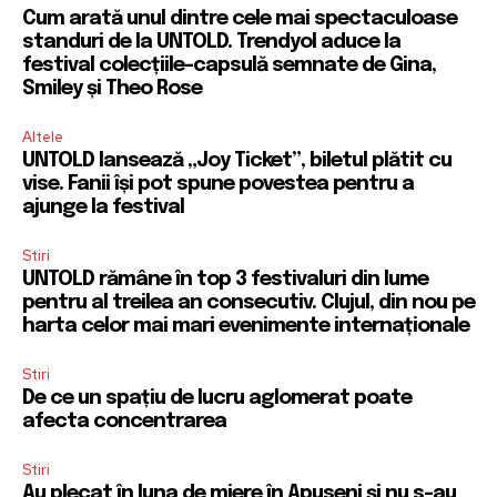
Cum arată unul dintre cele mai spectaculoase
standuri de la UNTOLD. Trendyol aduce la
festival colecțiile-capsulă semnate de Gina,
Smiley și Theo Rose
Altele
UNTOLD lansează „Joy Ticket”, biletul plătit cu
vise. Fanii își pot spune povestea pentru a
ajunge la festival
Stiri
UNTOLD rămâne în top 3 festivaluri din lume
pentru al treilea an consecutiv. Clujul, din nou pe
harta celor mai mari evenimente internaționale
Stiri
De ce un spațiu de lucru aglomerat poate
afecta concentrarea
Stiri
Au plecat în luna de miere în Apuseni și nu s-au