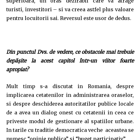
superioara, un oras dezirabil care va atrage
turisti, investitori – si va creea astfel plus valoare
pentru locuitorii sai. Reversul este usor de dedus.
Join our community of
SUBSCRIBERS and be part of the
conversation.
Din punctul Dvs. de vedere, ce obstacole mai trebuie
depăşite la acest capitol într-un viitor foarte
To subscribe, simply enter your email address on our website
apropiat?
or click the subscribe button below. Don't worry, we respect
your privacy and won't spam your inbox. Your information is
safe with us.
Mult timp s-a discutat in Romania, despre
implicarea cetatenilor in administrarea oraselor,
si despre deschiderea autoritatilor publice locale
de a avea un dialog onest cu cetatenii in ceea ce
priveste modul de gestionare al spatiilor urbane.
SUBSCRIBE
In tarile cu traditie democratica veche aceastea se
numesc “opinie publica” si “buget participativ” .