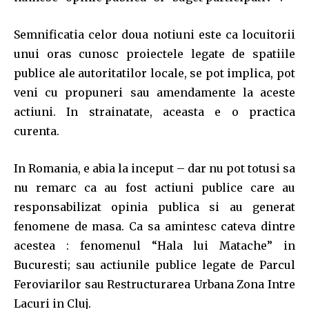
I've read and accept the
Privacy Policy
.
Semnificatia celor doua notiuni este ca locuitorii
unui oras cunosc proiectele legate de spatiile
32,111
32,214
11,243
publice ale autoritatilor locale, se pot implica, pot
Cititori
Cititori
Cititori
veni cu propuneri sau amendamente la aceste
actiuni. In strainatate, aceasta e o practica
curenta.
In Romania, e abia la inceput – dar nu pot totusi sa
nu remarc ca au fost actiuni publice care au
responsabilizat opinia publica si au generat
fenomene de masa. Ca sa amintesc cateva dintre
acestea : fenomenul “Hala lui Matache” in
Bucuresti; sau actiunile publice legate de Parcul
Feroviarilor sau Restructurarea Urbana Zona Intre
Lacuri in Cluj.