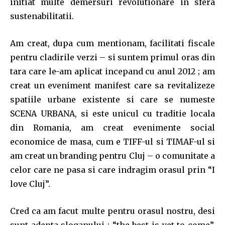
initiat multe demersuri revolutionare in sfera
sustenabilitatii.
Am creat, dupa cum mentionam, facilitati fiscale
pentru cladirile verzi – si suntem primul oras din
tara care le-am aplicat incepand cu anul 2012 ; am
creat un eveniment manifest care sa revitalizeze
spatiile urbane existente si care se numeste
SCENA URBANA, si este unicul cu traditie locala
din Romania, am creat evenimente social
economice de masa, cum e TIFF-ul si TIMAF-ul si
am creat un branding pentru Cluj – o comunitate a
celor care ne pasa si care indragim orasul prin “I
love Cluj”.
Cred ca am facut multe pentru orasul nostru, desi
sunt adepta sloganului : “the best is yet to come”.