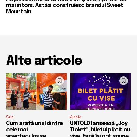
mai întors. Astăzi construiesc brandul Sweet
Mountain
Alte articole
Stiri
Altele
Cum arată unul dintre
UNTOLD lansează „Joy
cele mai
Ticket”, biletul plătit cu
spectaculoase
vise. Fanii își pot spune