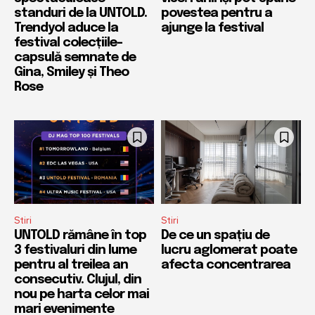
standuri de la UNTOLD.
povestea pentru a
Trendyol aduce la
ajunge la festival
festival colecțiile-
capsulă semnate de
Gina, Smiley și Theo
Rose
Stiri
Stiri
UNTOLD rămâne în top
De ce un spațiu de
3 festivaluri din lume
lucru aglomerat poate
pentru al treilea an
afecta concentrarea
consecutiv. Clujul, din
nou pe harta celor mai
mari evenimente