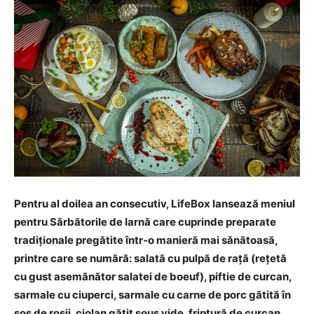
Pentru al doilea an consecutiv, LifeBox lansează meniul
pentru Sărbătorile de Iarnă care cuprinde preparate
tradiționale pregătite într-o manieră mai sănătoasă,
printre care se numără: salată cu pulpă de rață (rețetă
cu gust asemănător salatei de boeuf), piftie de curcan,
sarmale cu ciuperci, sarmale cu carne de porc gătită în
sos de roșii, ciolan gătit sous vide, friptură de curcan,