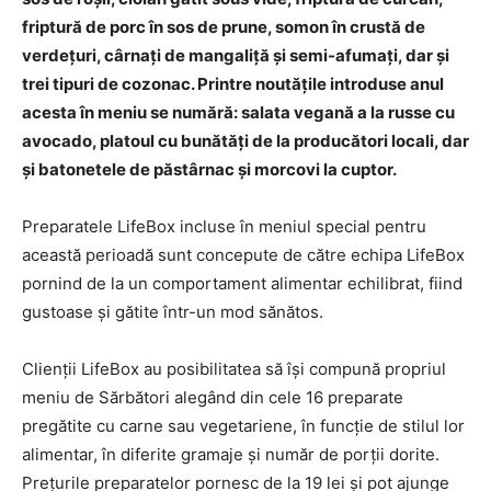
friptură de porc în sos de prune, somon în crustă de
verdețuri, cârnați de mangaliță și semi-afumați, dar și
trei tipuri de cozonac. Printre noutățile introduse anul
acesta în meniu se numără: salata vegană a la russe cu
avocado, platoul cu bunătăți de la producători locali, dar
și batonetele de păstârnac și morcovi la cuptor.
Preparatele LifeBox incluse în meniul special pentru
această perioadă sunt concepute de către echipa LifeBox
pornind de la un comportament alimentar echilibrat, fiind
gustoase și gătite într-un mod sănătos.
Clienții LifeBox au posibilitatea să își compună propriul
meniu de Sărbători alegând din cele 16 preparate
pregătite cu carne sau vegetariene, în funcție de stilul lor
alimentar, în diferite gramaje și număr de porții dorite.
Prețurile preparatelor pornesc de la 19 lei și pot ajunge