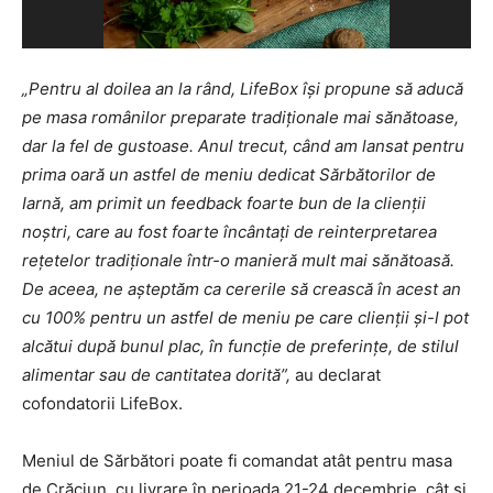
„Pentru al doilea an la rând, LifeBox își propune să aducă
pe masa românilor preparate tradiționale mai sănătoase,
dar la fel de gustoase. Anul trecut, când am lansat pentru
prima oară un astfel de meniu dedicat Sărbătorilor de
Iarnă, am primit un feedback foarte bun de la clienții
noștri, care au fost foarte încântați de reinterpretarea
rețetelor tradiționale într-o manieră mult mai sănătoasă.
De aceea, ne așteptăm ca cererile să crească în acest an
cu 100% pentru un astfel de meniu pe care clienții și-l pot
alcătui după bunul plac, în funcție de preferințe, de stilul
alimentar sau de cantitatea dorită”,
au declarat
cofondatorii LifeBox.
Meniul de Sărbători poate fi comandat atât pentru masa
de Crăciun, cu livrare în perioada 21-24 decembrie, cât și