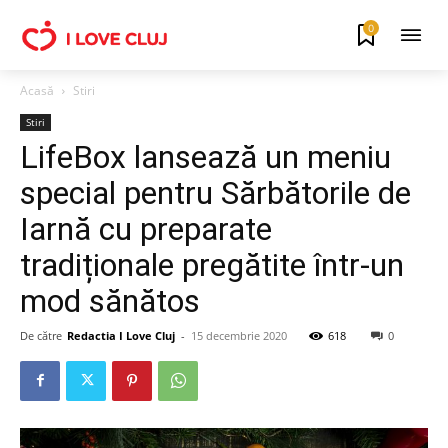
0
Acasă
Stiri
Stiri
LifeBox lansează un meniu
special pentru Sărbătorile de
Iarnă cu preparate
tradiționale pregătite într-un
mod sănătos
De către
Redactia I Love Cluj
-
15 decembrie 2020
618
0