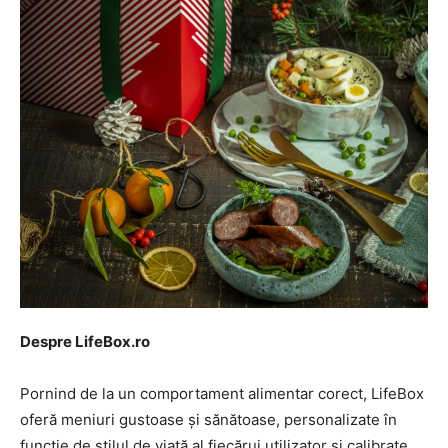
I've read and accept the
Privacy Policy
.
32,111
32,214
11,243
Cititori
Cititori
Cititori
Despre LifeBox.ro
Pornind de la un comportament alimentar corect, LifeBox
oferă meniuri gustoase și sănătoase, personalizate în
funcție de stilul de viață al fiecărui utilizator și calibrate