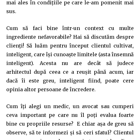
mai ales în condițiile pe care le-am pomenit mai
To subscribe, simply enter your email address on our website
or click the subscribe button below. Don't worry, we respect
sus.
your privacy and won't spam your inbox. Your information is
safe with us.
Cum să faci bine într-un context cu multe
ingrediente nefavorabile? Hai să discutăm despre
clienți! Să luăm pentru început clientul cultivat,
inteligent, care își cunoaște limitele (asta însemnă
inteligent). Acesta nu are decât să judece
SUBSCRIBE
arhitectul după ceea ce a reușit până acum, iar
I've read and accept the
Privacy Policy
.
dacă îi este greu, inteligent fiind, poate cere
opinia altor persoane de încredere.
Cum îți alegi un medic, un avocat sau cumperi
32,111
32,214
11,243
Cititori
Cititori
Cititori
ceva important pe care nu îl poți evalua foarte
bine cu propriile resurse? E chiar așa de greu să
observe, să te informezi și să ceri sfatul? Clientul