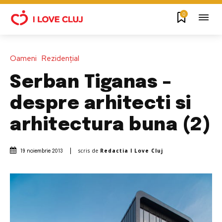
0
Oameni
Rezidențial
Serban Tiganas –
despre arhitecti si
arhitectura buna (2)
scris de
Redactia I Love Cluj
19 noiembrie 2013