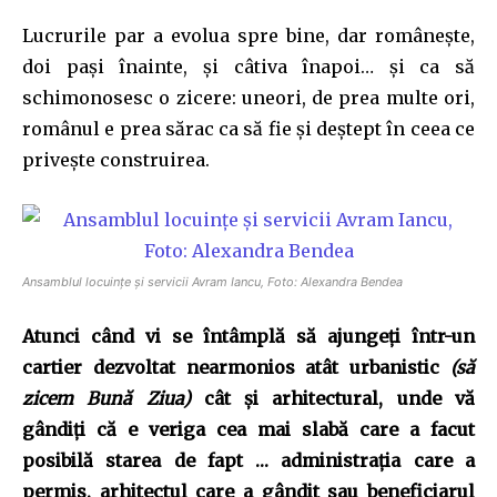
Lucrurile par a evolua spre bine, dar românește,
doi pași înainte, și câtiva înapoi… și ca să
schimonosesc o zicere: uneori, de prea multe ori,
românul e prea sărac ca să fie și deștept în ceea ce
privește construirea.
Ansamblul locuințe și servicii Avram Iancu, Foto: Alexandra Bendea
Atunci când vi se întâmplă să ajungeţi într-un
cartier dezvoltat nearmonios atât urbanistic
(să
zicem Bună Ziua)
cât şi arhitectural, unde vă
gândiţi că e veriga cea mai slabă care a facut
posibilă starea de fapt … administraţia care a
permis, arhitectul care a gândit sau beneficiarul