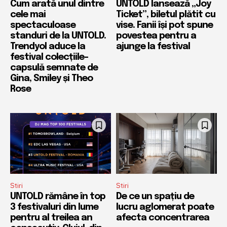
Cum arată unul dintre
UNTOLD lansează „Joy
cele mai
Ticket”, biletul plătit cu
spectaculoase
vise. Fanii își pot spune
standuri de la UNTOLD.
povestea pentru a
Trendyol aduce la
ajunge la festival
festival colecțiile-
capsulă semnate de
Gina, Smiley și Theo
Rose
Stiri
Stiri
UNTOLD rămâne în top
De ce un spațiu de
3 festivaluri din lume
lucru aglomerat poate
pentru al treilea an
afecta concentrarea