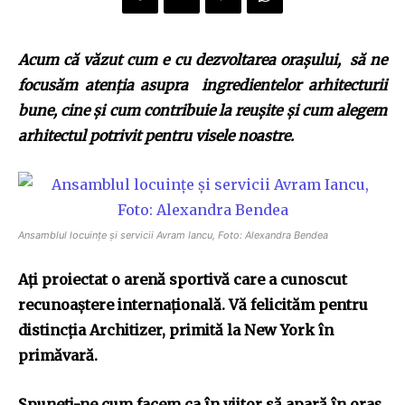
Acum că văzut cum e cu dezvoltarea oraşului, să ne
focusăm atenţia asupra ingredientelor arhitecturii
bune, cine şi cum contribuie la reuşite şi cum alegem
arhitectul potrivit pentru visele noastre.
Ansamblul locuințe și servicii Avram Iancu, Foto: Alexandra Bendea
Aţi proiectat o arenă sportivă care a cunoscut
recunoaştere internaţională.
Vă felicităm pentru
distincţia Architizer, primită la New York în
primăvară.
Spuneţi-ne cum facem ca în viitor să apară în oraş