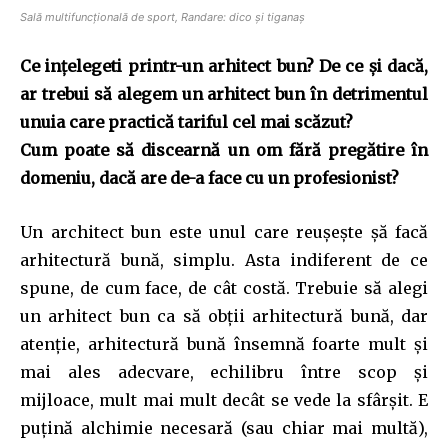
Sală multifuncţională de sport, Randare: dico şi tiganaş
Ce inţelegeti printr-un arhitect bun? De ce şi dacă,
ar trebui să alegem un arhitect bun în detrimentul
unuia care practică tariful cel mai scăzut?
Cum poate să discearnă un om fără pregătire în
domeniu, dacă are de-a face cu un profesionist?
Un architect bun este unul care reușește șă facă
arhitectură bună, simplu. Asta indiferent de ce
spune, de cum face, de cât costă. Trebuie să alegi
un arhitect bun ca să obții arhitectură bună, dar
atenție, arhitectură bună însemnă foarte mult și
Join our community of
mai ales adecvare, echilibru între scop și
SUBSCRIBERS and be part of the
mijloace, mult mai mult decât se vede la sfârșit. E
conversation.
puțină alchimie necesară (sau chiar mai multă),