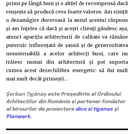
primi pe lângă bani și o altfel de recompensă dacă
reușește să producă ceva foarte valoros. Am simțit
o dezamăgire dureroasă la auzul acestui răspuns
și am înțeles că dacă și acești clienți gândesc așa,
atunci apariția arhitecturii de calitate va rămâne
puternic influențată de șansă și de generozitatea
nesustenabilă a acelor arhitecți buni, care nu
trăiesc numai din arhitectură și pot suporta
cumva acest dezechilibru energetic: să dai mult
mai mult decât primești…
Şerban Țigănaş
este Președinte al Ordinului
Arhitecților din România și partener fondator
al birourilor de proiectare
dico si tiganas
şi
Planwerk
.