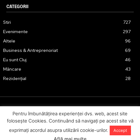
CATEGORII
Stiri
727
Evenimente
297
Altele
96
Business & Antreprenoriat
69
Eu sunt Cluj
46
Mâncare
43
Rezidențial
28
Pentru îmbunătăţirea experienţei dvs. web, acest site
Urmărește-ne în social media:
foloseşte Cookies. Continuând să navigaţi pe acest site vă
exprimaţi acordul asupra utilizării cookie-urilor.
Accept
Află mai multe